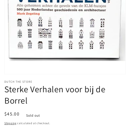
Open
media
DUTCH THE STORE
1
Sterke Verhalen voor bij de
in
modal
Borrel
Regular
$45.00
Sold out
price
Shipping
calculated at checkout.