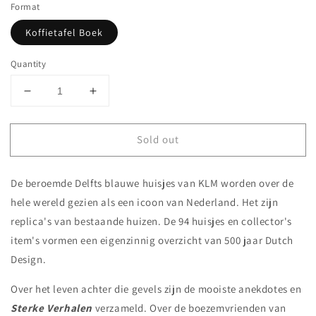
Format
Koffietafel Boek
Quantity
Decrease
Increase
quantity
quantity
for
for
Sold out
Sterke
Sterke
Verhalen
Verhalen
voor
voor
De beroemde Delfts blauwe huisjes van KLM worden over de
bij
bij
de
de
hele wereld gezien als een icoon van Nederland. Het zijn
Borrel
Borrel
replica's van bestaande huizen. De 94 huisjes en collector's
item's vormen een eigenzinnig overzicht van 500 jaar Dutch
Design.
Over het leven achter die gevels zijn de mooiste anekdotes en
Sterke Verhalen
verzameld. Over de boezemvrienden van